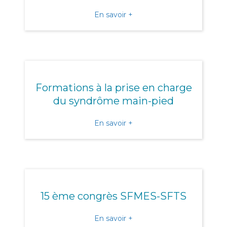
about L’URPS présente au
En savoir +
Formations à la prise en charge
du syndrôme main-pied
about Formations à la pri
En savoir +
15 ème congrès SFMES-SFTS
about 15 ème congrès SF
En savoir +