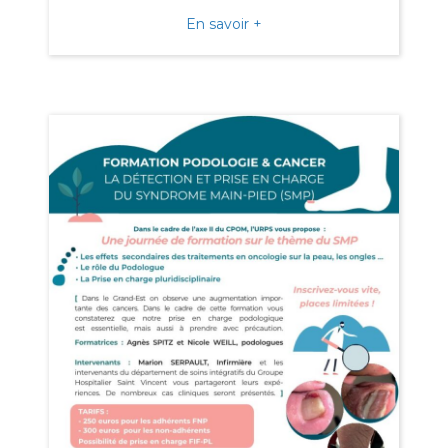
about AG Urps à Gérardme
En savoir +