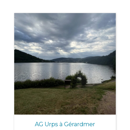
AG Urps à Gérardmer