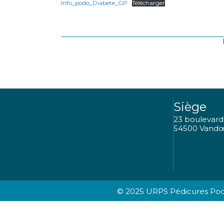
Info_podo_Diabete_GP
Télécharger
Siège
23 boulevard
54500 Vandœ
© 2025 URPS Pédicures Podo