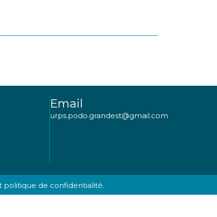
X
Email
urps.podo.grandest@gmail.com
 politique de confidentialité.