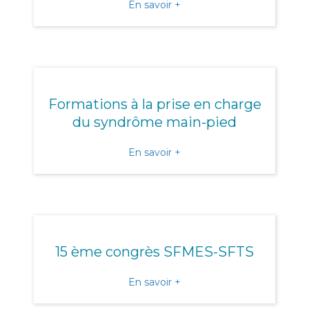
about L’URPS présente au
En savoir +
Formations à la prise en charge
du syndrôme main-pied
about Formations à la pri
En savoir +
15 ème congrès SFMES-SFTS
about 15 ème congrès SF
En savoir +