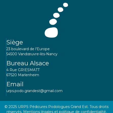
Siège
23 boulevard de l'Europe
54500 Vandœuvre-lès-Nancy
Bureau Alsace
4 Rue GRIESMATT
67520 Marlenheim
Email
urps.podo.grandest@gmail.com
© 2025 URPS Pédicures Podologues Grand Est. Tous droits
réservés.
Mentions légales et politique de confidentialité.