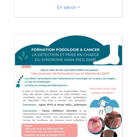
about AG Urps à Gérardme
En savoir +