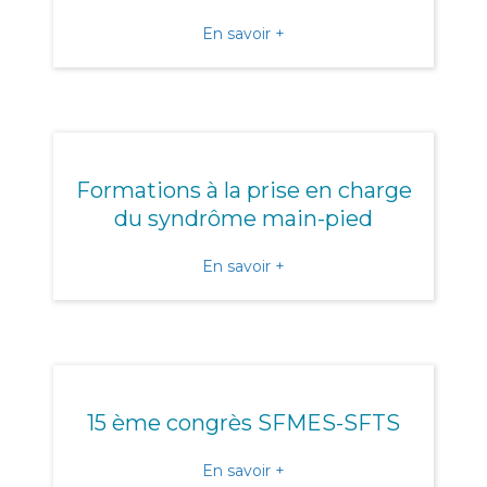
about L’URPS présente au
En savoir +
Formations à la prise en charge
du syndrôme main-pied
about Formations à la pri
En savoir +
15 ème congrès SFMES-SFTS
about 15 ème congrès SF
En savoir +