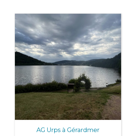
AG Urps à Gérardmer